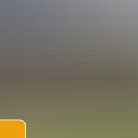
TERMINE
ORGANISATORISCHES
A
Koop
IMPRESSUM
Auto
Eins
Hand
„Klas
Wald
Sport