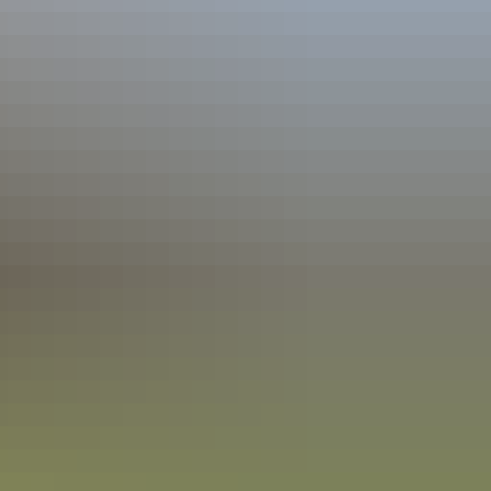
KTIONEN
FÖRDERVEREIN
eration Kita Bergweiler
renlesung
chulung 2024
ball-Aktionstag
se wir singen“
klassenzimmer 2025
fest 08.05.2026