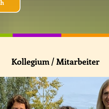
th
Kreis
Akti
Ernt
Weih
Akti
Kollegium / Mitarbeiter
Chor
Spor
Früh
Koop