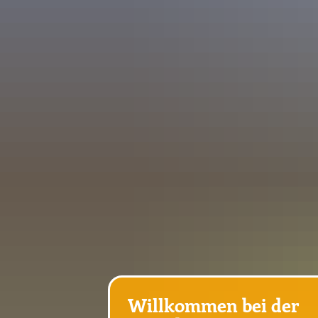
SCHULE
Schulleben
Team
Betreuung
Elternvertretung
Hausordnung
Willkommen bei der