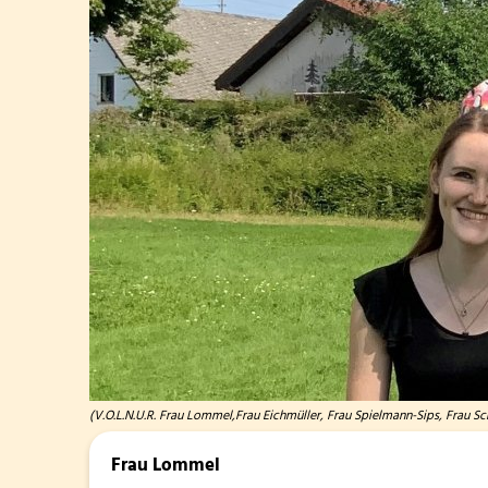
(V.O.L.N.U.R. Frau Lommel,Frau Eichmüller, Frau Spielmann-Sips, Frau S
Frau Lommel