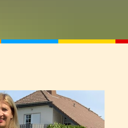
sportfest 2025
onstag Biene
edank 2025
nachtsbasar
on Osternest
projekt
tprojekt
lingskonzert
eration mit dem Max-Planck Institut