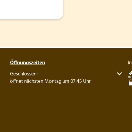
Öffnungszeiten
I
Klicken, um weitere Öffnungs- oder Schließzeiten auszu
Geschlossen:
öffnet nächsten Montag um 07:45 Uhr